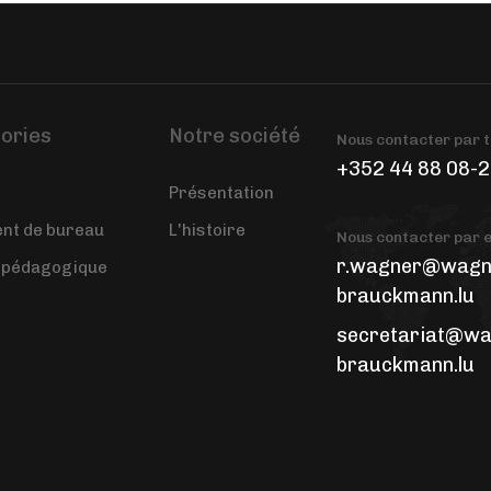
ories
Notre société
Nous contacter par 
+352 44 88 08-
Présentation
t de bureau
L'histoire
Nous contacter par 
r.wagner@wagn
 pédagogique
brauckmann.lu
secretariat@wa
brauckmann.lu