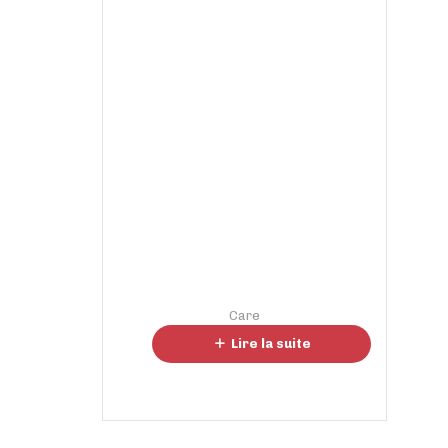
Care
Pan Hochlehner
Lire la suite