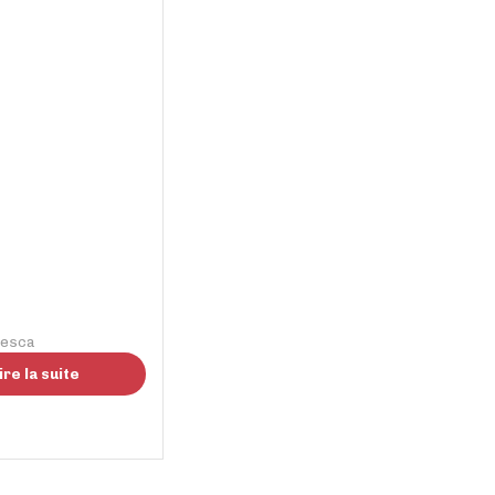
resca
2960-2970
ire la suite