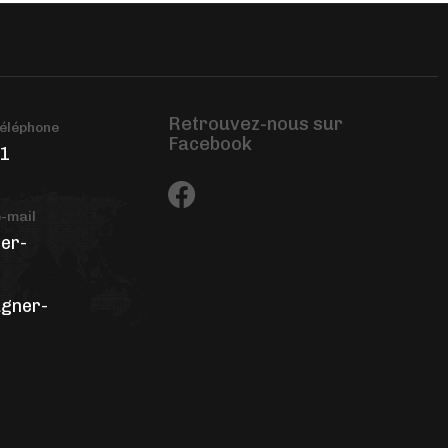
Retrouvez-nous sur
téléphone
Facebook
21
e-mail
er-
gner-