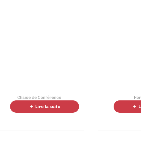
Chaise de Conférence
Ho
Lounge 91-92
Table 
Lire la suite
L